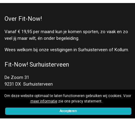
Over Fit-Now!
Vanaf € 19,95 per maand kun je komen sporten, zo vaak en zo
veel jij maar wilt, én onder begeleiding.
Wees welkom bij onze vestigingen in Surhuisterveen of Kollum.
Fit-Now! Surhuisterveen
De Zoom 31
9231 DX Surhuisterveen
Om deze website optimaal te laten functioneren gebruiken wij cookies. Voor
0512 35 65 15
meer informatie
zie ons privacy statement.
surhuisterveen@fit-now.nl
Accepteren
Volg ons op:
Fit-Now! Kollum