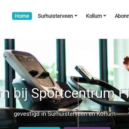
Home
Surhuisterveen
Kollum
Abon
 bij Sportcentrum F
gevestigd in Surhuisterveen en Kollum