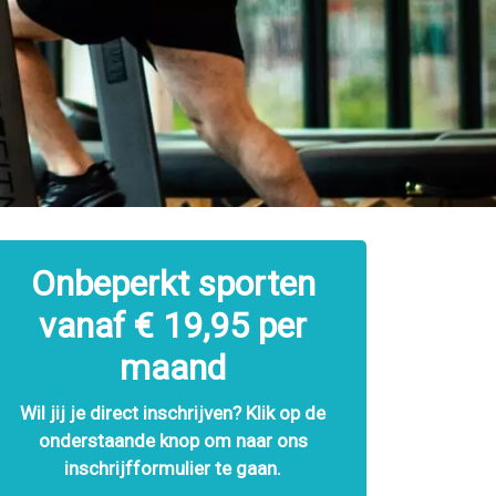
Onbeperkt sporten
vanaf € 19,95 per
maand
Wil jij je direct inschrijven?
Klik
op de
onderstaande knop om naar ons
inschrijfformulier te gaan.